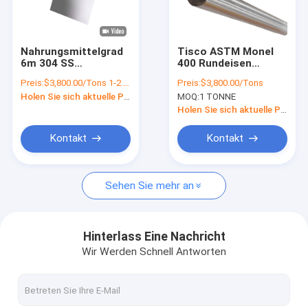
Über uns
Werksbesichtigung
Nahrungsmittelgrad
Tisco ASTM Monel
6m 304 SS
400 Rundeisen
Qualitätskontrolle
überziehen
vernickeln Monel-
Preis:
$3,800.00/Tons 1-2 Tons
Preis:
$3,800.00/Tons
Edelstahlblech SS
Metall-Centerless
Holen Sie sich aktuelle Preis
MOQ:
1 TONNE
304 Ende2b
Reiben
Kontakt mit uns
Holen Sie sich aktuelle Preis
Bitte um ein Angebot
Kontakt
Kontakt
Sehen Sie mehr an
Kaltgewalztes Edelstahlblech
Warm gewalzte Edelstahl-Platte
Hinterlass Eine Nachricht
Wir Werden Schnell Antworten
Edelstahlspule
Edelstahl-Streifen