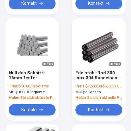
Kontakt
Kontakt
Null des Schnitt-
Edelstahl-Rod 300
16mm fester
Inox 304 Rundeisen
Edelstahl Rod
Reihen-JIS 304 10mm
Preis:
$50.00/Kilograms
Preis:
$1,500.00-$2,500.00/Ton
Körper-des
20mm
MOQ:
1000 Kilogramm
MOQ:
2 Tonnen
Rundeisen-Din1.1191
Holen Sie sich aktuelle Preis
Holen Sie sich aktuelle Preis
Kontakt
Kontakt