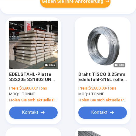
Geben Sie Ihre Anforderung
EDELSTAHL-Platte
Draht TISCO 0.25mm
S32205 S31803 UNS
Edelstahl-316L rollen
S32750
5.8m 6m Länge
Preis:
$3,800.00/Tons
Preis:
$3,800.00/Tons
Superduplexplatten-
MOQ:
1 TONNE
MOQ:
1 TONNE
S31254
Holen Sie sich aktuelle Preis
Holen Sie sich aktuelle Preis
Kontakt
Kontakt