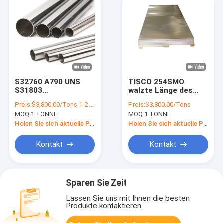
S32760 A790 UNS
TISCO 254SMO
S31803
walzte Länge des
Superduplexodstahlrohr
Edelstahlblech-904L
Preis:
$3,800.00/Tons 1-2 Tons
Preis:
$3,800.00/Tons
des Edelstahl-Rohr-
5.8m kalt
MOQ:
1 TONNE
MOQ:
1 TONNE
10mm
Holen Sie sich aktuelle Preis
Holen Sie sich aktuelle Preis
Kontakt
Kontakt
Sparen Sie Zeit
Lassen Sie uns mit Ihnen die besten
Produkte kontaktieren.