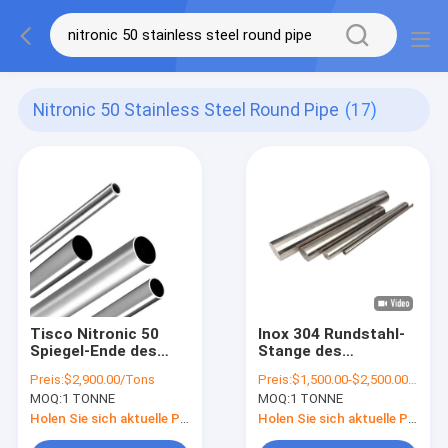
Nitronic 50 Stainless Steel Round Pipe
(17)
Tisco Nitronic 50
Inox 304 Rundstahl-
Spiegel-Ende des
Stange des
Edelstahl-Runden-
Edelstahl-Rundeisen-
Preis:
$2,900.00/Tons
Preis:
$1,500.00-$2,500.00/Ton
Rohr-8K
300 der Reihen-
MOQ:
1 TONNE
MOQ:
1 TONNE
100mm
Holen Sie sich aktuelle Preis
Holen Sie sich aktuelle Preis