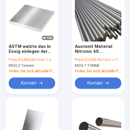
ASTM walzte das In
Austenit Material
Essig einlegen der
Nitronic 60
Edelstahlblech-
Rundeisen-UNS
Preis:
$3,800.00/Tons 1-2 Tons
Preis:
$2,900.00/Tons >=1 Ton
Platten-316 SS 4x8
S21800 60 Nitronic
MOQ:
2 Tonnen
MOQ:
1 TONNE
kalt
Holen Sie sich aktuelle Preis
Holen Sie sich aktuelle Preis
Kontakt
Kontakt
Zu Hause
Produkte
Videos