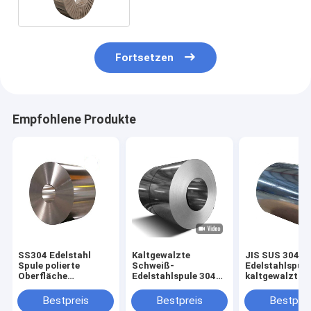
Fortsetzen
Empfohlene Produkte
SS304 Edelstahl
Kaltgewalzte
JIS SUS 304
Spule polierte
Schweiß-
Edelstahlspul
Oberfläche
Edelstahlspule 304
kaltgewalzt 0
kaltgewalzt 0,8 mm
301 304L 321 310S
dicke 2B-Ober
8K Spiegel
300-Serie
Bestpreis
Bestpreis
Bestprei