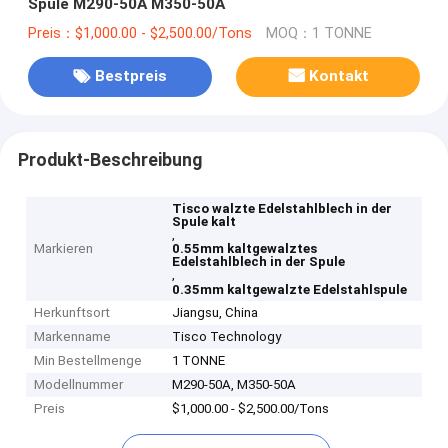
Spule M290-50A M350-50A
Preis：$1,000.00 - $2,500.00/Tons
MOQ：1 TONNE
Bestpreis
Kontakt
Produkt-Beschreibung
Tisco walzte Edelstahlblech in der
Spule kalt
,
Markieren
0.55mm kaltgewalztes
Edelstahlblech in der Spule
,
0.35mm kaltgewalzte Edelstahlspule
Herkunftsort
Jiangsu, China
Markenname
Tisco Technology
Min Bestellmenge
1 TONNE
Modellnummer
M290-50A, M350-50A
Preis
$1,000.00 - $2,500.00/Tons