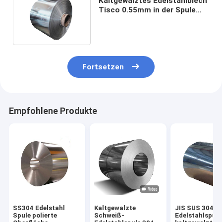
Kaltgewalztes Edelstahlblech
Tisco 0.55mm in der Spule
M290-50A M350-50A
Fortsetzen
Empfohlene Produkte
SS304 Edelstahl
Kaltgewalzte
JIS SUS 304
Spule polierte
Schweiß-
Edelstahlspul