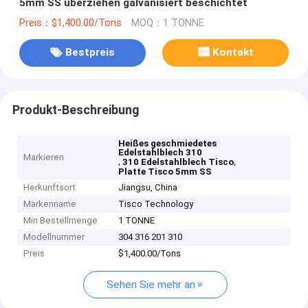
5mm SS überziehen galvanisiert beschichtet
Preis：$1,400.00/Tons
MOQ：1 TONNE
Bestpreis
Kontakt
Produkt-Beschreibung
Heißes geschmiedetes
Edelstahlblech 310
Markieren
,
,
310 Edelstahlblech Tisco
Platte Tisco 5mm SS
Herkunftsort
Jiangsu, China
Markenname
Tisco Technology
Min Bestellmenge
1 TONNE
Modellnummer
304 316 201 310
Preis
$1,400.00/Tons
Sehen Sie mehr an