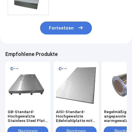
beschichtet
Fortsetzen
Empfohlene Produkte
GB-Standard-
AISI-Standard-
Regelmäßige/p
Hochgewalzte
Hochgewalzte
angepasste
Stainless Steel Plate
Edelstahlplatte mit
warmgewalzte
Coil mit einer Breite
R23-Kältemittel und
Edelstahlplatt
von 1219 mm
NO.1-Finixierung
Lagerung und
Bestpreis
Bestpreis
Bestprei