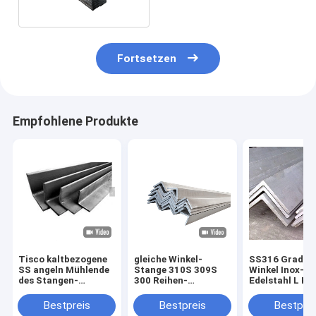
Fortsetzen
Empfohlene Produkte
Tisco kaltbezogene
gleiche Winkel-
SS316 Grad L 
SS angeln Mühlende
Stange 310S 309S
Winkel Inox-
des Stangen-
300 Reihen-
Edelstahl L Ka
Edelstahl-304
Edelstahl-Profil
Baumaterial
Bestpreis
Bestpreis
Bestprei