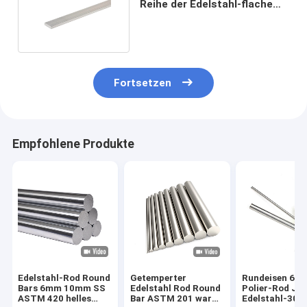
Reihe der Edelstahl-flache
Stangen-3mm 5mm
Fortsetzen
Empfohlene Produkte
Edelstahl-Rod Round
Getemperter
Rundeisen 6
Bars 6mm 10mm SS
Edelstahl Rod Round
Polier-Rod JIS
ASTM 420 helles
Bar ASTM 201 warm
Edelstahl-304