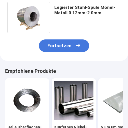
Legierter Stahl-Spule Monel-
Metall 0.12mm-2.0mm
Tickness HAARSTRICH-Monel
400
Fortsetzen
Empfohlene Produkte
Helle Oberflächen-
Kupfernes Nickel-
5.8m 6m Mone