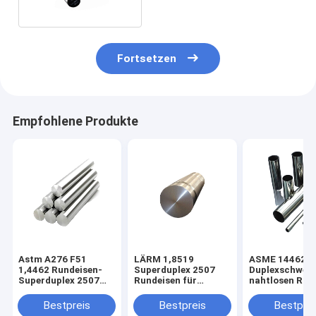
Fortsetzen
Empfohlene Produkte
Astm A276 F51
LÄRM 1,8519
ASME 14462 2
1,4462 Rundeisen-
Superduplex 2507
Duplexschweiß
Superduplex 2507
Rundeisen für
nahtlosen Roh
Rundeisen
Schiffbau-
20mm des
Marinesoldaten
Durchmesser
Bestpreis
Bestpreis
Bestprei