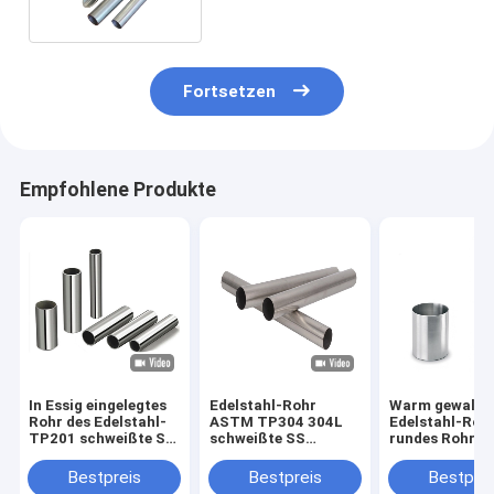
Rohr-
Fortsetzen
Empfohlene Produkte
In Essig eingelegtes
Edelstahl-Rohr
Warm gewalzt
Rohr des Edelstahl-
ASTM TP304 304L
Edelstahl-Roh
TP201 schweißte SS
schweißte SS
rundes Rohr 
ringsum Rohr 10mm
ringsum Rohr
A312 TP316 3
500mm
Bestpreis
Bestpreis
Bestprei