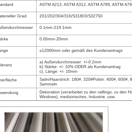
tandard
ASTM A213, ASTM A312, ASTM A789, ASTM A79
terieller Grad
201/202/304/316/S31803/S32750
ußendurchmesser
0.1mm-219.1mm
tärke
0.05mm-20mm
änge
≤12000mm oder gemäß des Kundenantrags
a) Außendurchmesser: +/-0.2mm
oleranz
b) Stärke: +/- 10% ODER als Kundenantrag
c), Länge: +/- 10mm
Satin/Haarstrich: 180#, 320#Polish: 400#, 600#, 
berfläche
Sammeln
Dekoration (verarbeitet zu den raillings, zu den
nwendung
Windows), medizinisches, Industrie, usw.