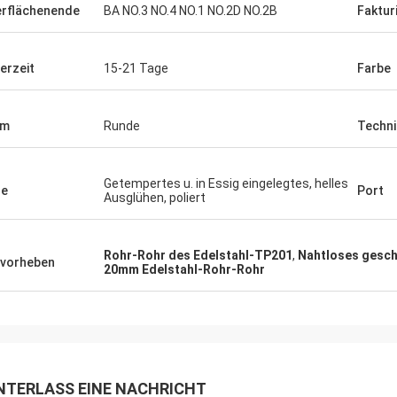
rflächenende
BA NO.3 NO.4 NO.1 NO.2D NO.2B
Faktur
ferzeit
15-21 Tage
Farbe
rm
Runde
Techni
Getempertes u. in Essig eingelegtes, helles
de
Port
Ausglühen, poliert
Rohr-Rohr des Edelstahl-TP201
,
Nahtloses gesch
vorheben
20mm Edelstahl-Rohr-Rohr
NTERLASS EINE NACHRICHT