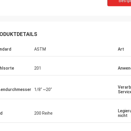
Bestpr
ODUKTDETAILS
ndard
ASTM
Art
Diego Nemer
hlsorte
201
Anwen
lity of the pipes is very good, very
eamless pipes!
Verarb
ßendurchmesser
1/8" ~20"
Servic
Legier
ad
200 Reihe
nicht