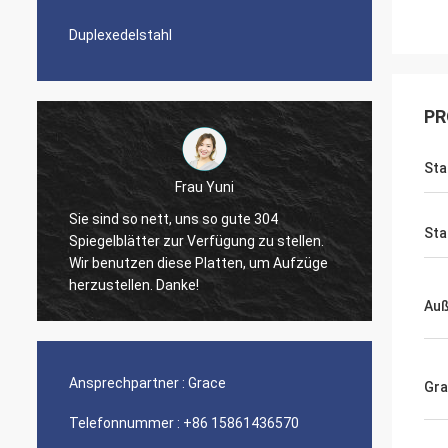
Duplexedelstahl
PR
Sta
Frau Yuni
Sie sind so nett, uns so gute 304
Sta
Spiegelblätter zur Verfügung zu stellen.
The qua
Wir benutzen diese Platten, um Aufzüge
nice s
herzustellen. Danke!
Au
Ansprechpartner :
Grace
Gr
Telefonnummer :
+86 15861436570