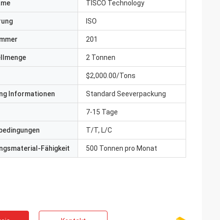
ame
TISCO Technology
erung
ISO
ummer
201
ellmenge
2 Tonnen
$2,000.00/Tons
ng Informationen
Standard Seeverpackung
7-15 Tage
bedingungen
T/T, L/C
gsmaterial-Fähigkeit
500 Tonnen pro Monat