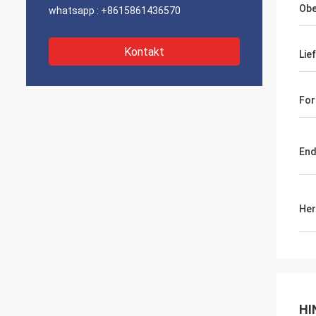
Obe
whatsapp :
+8615861436570
Kontakt
Lie
Fo
En
Her
HI