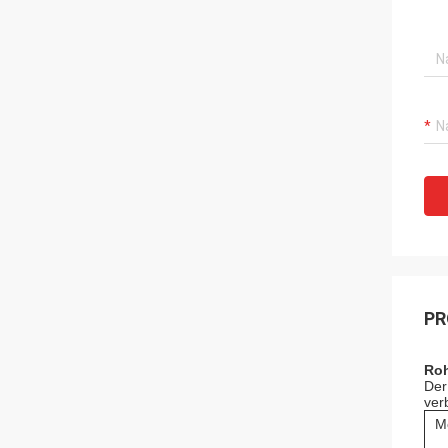
PR
Roh
Der
ver
M