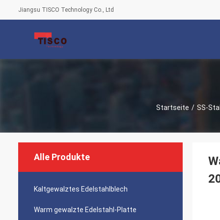
Jiangsu TISCO Technology Co., Ltd
Startseite
/
SS-Sta
Alle Produkte
W
2
Kaltgewalztes Edelstahlblech
Warm gewalzte Edelstahl-Platte