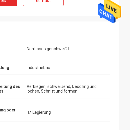
eis
Kontakt
Nahtloses geschweißt
dung
Industriebau
eitung des
Verbiegen, schweißend, Decoiling und
es
lochen, Schnitt und formen
ung oder
Ist Legierung