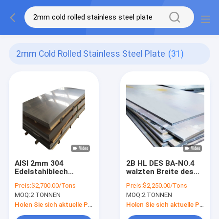
2mm Cold Rolled Stainless Steel Plate
(31)
AISI 2mm 304
2B HL DES BA-NO.4
Edelstahlblech
walzten Breite des
kaltgewalzte
Edelstahlblech-430
Preis:
$2,700.00/Tons
Preis:
$2,250.00/Tons
Edelstahl-Platte
1000mm -2000mm
MOQ:
2 TONNEN
MOQ:
2 TONNEN
304L
kalt
Holen Sie sich aktuelle Preis
Holen Sie sich aktuelle Preis