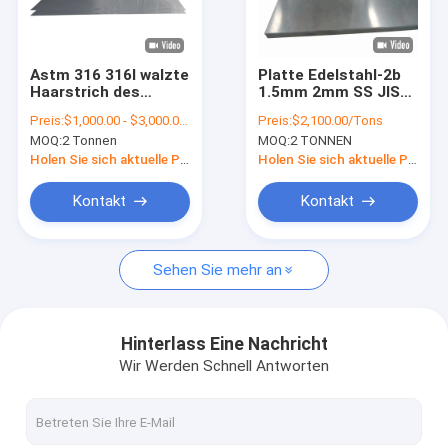
Über uns
Werksbesichtigung
Astm 316 316l walzte
Platte Edelstahl-2b
Haarstrich des
1.5mm 2mm SS JIS
Qualitätskontrolle
Edelstahlblech-SS 2b
Aisi 304 bedecken
Preis:
$1,000.00 - $3,000.00/Tons
Preis:
$2,100.00/Tons
des Ende1000mm
Tisco
MOQ:
2 Tonnen
MOQ:
2 TONNEN
kalt
Kontakt mit uns
Holen Sie sich aktuelle Preis
Holen Sie sich aktuelle Preis
Bitte um ein Angebot
Kontakt
Kontakt
Sehen Sie mehr an
Kaltgewalztes Edelstahlblech
Warm gewalzte Edelstahl-Platte
Hinterlass Eine Nachricht
Wir Werden Schnell Antworten
Edelstahlspule
Edelstahl-Streifen