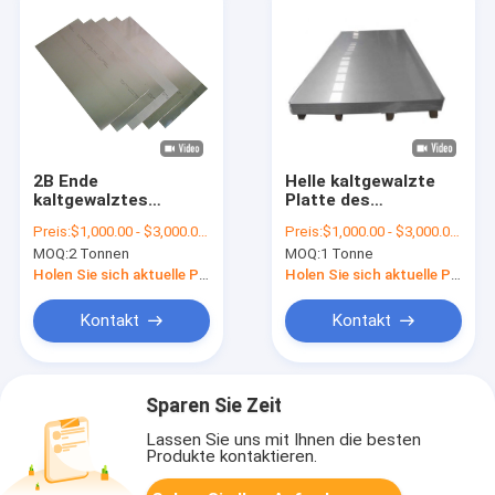
2B Ende
Helle kaltgewalzte
kaltgewalztes
Platte des
Edelstahlblech ASTM
Edelstahlblech-
Preis:
$1,000.00 - $3,000.00/Tons
Preis:
$1,000.00 - $3,000.00/Tons
321 SS 2000mm
0.5mm der Stärke-
MOQ:
2 Tonnen
MOQ:
1 Tonne
201 SS
Holen Sie sich aktuelle Preis
Holen Sie sich aktuelle Preis
Kontakt
Kontakt
Sparen Sie Zeit
Lassen Sie uns mit Ihnen die besten
Produkte kontaktieren.