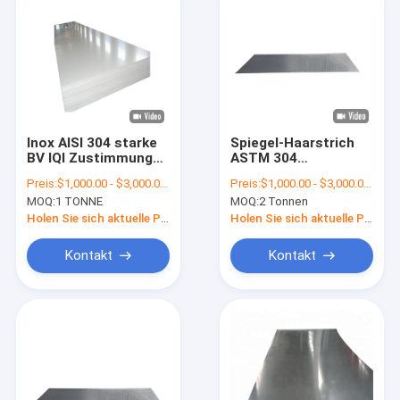
Inox AISI 304 starke
Spiegel-Haarstrich
BV IQI Zustimmung
ASTM 304
der Edelstahl-
kaltgewalzter SS des
Preis:
$1,000.00 - $3,000.00/Tons
Preis:
$1,000.00 - $3,000.00/Tons
Platten-3mm 5mm
Stahlblech-2B
MOQ:
1 TONNE
MOQ:
2 Tonnen
Ende6000mm
Holen Sie sich aktuelle Preis
Holen Sie sich aktuelle Preis
Kontakt
Kontakt
Zu Hause
Produkte
Videos