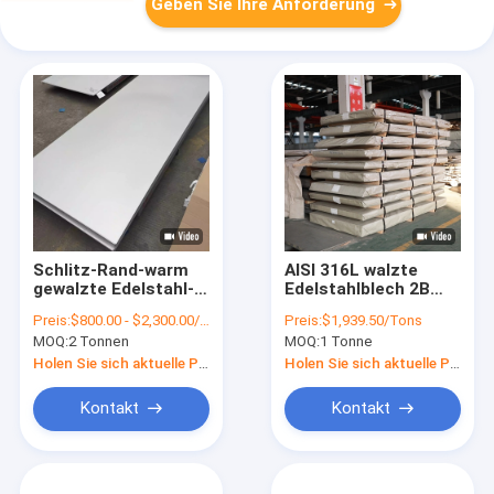
Geben Sie Ihre Anforderung
Schlitz-Rand-warm
AISI 316L walzte
gewalzte Edelstahl-
Edelstahlblech 2B
Platte 300 Reihen-
kalt, 316 1.2mm Fuß
Preis:
$800.00 - $2,300.00/Tons
Preis:
$1,939.50/Tons
Blatt 2000mm für
4x8 zu beenden
MOQ:
2 Tonnen
MOQ:
1 Tonne
Bau
Holen Sie sich aktuelle Preis
Holen Sie sich aktuelle Preis
Kontakt
Kontakt