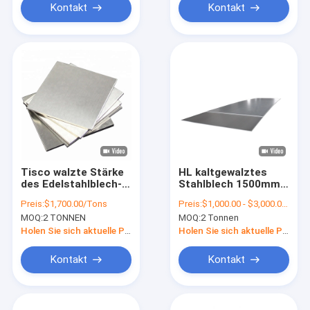
Kontakt
Kontakt
Tisco walzte Stärke
HL kaltgewalztes
des Edelstahlblech-
Stahlblech 1500mm
0.5mm 1.2mm 1.5mm
des Edelstahlblech-
Preis:
$1,700.00/Tons
Preis:
$1,000.00 - $3,000.00/Tons
kalt
ASTM 201 SS
MOQ:
2 TONNEN
MOQ:
2 Tonnen
Holen Sie sich aktuelle Preis
Holen Sie sich aktuelle Preis
Kontakt
Kontakt