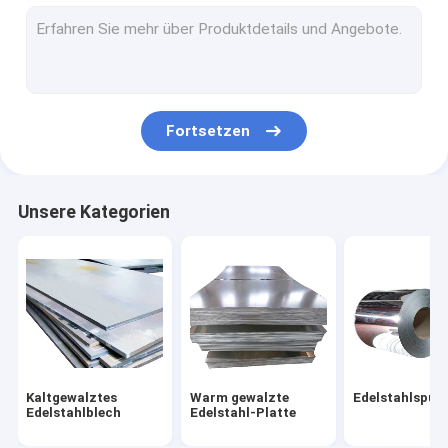
SS-Stahl-Rohr
Edelstahlstange
Edelstahl-Draht-Rolle
Fortsetzen
Edelstahlprofil
Monel-Metall
Unsere Kategorien
Hastelloy-Material
Nickel-legierter Stahl
Titanlegierung
Nitronic-Material
Kaltgewalztes
Warm gewalzte
Edelstahlspule
Duplexedelstahl
Edelstahlblech
Edelstahl-Platte