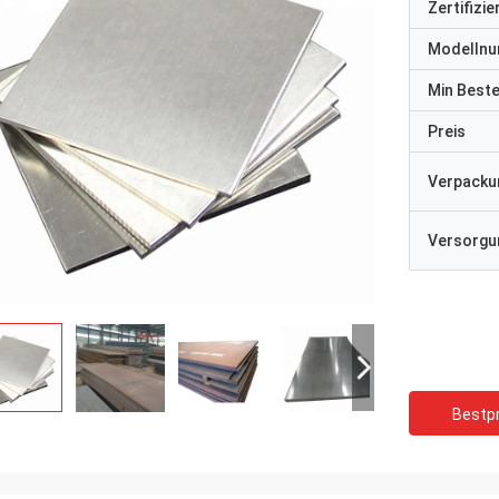
Zertifizi
Modelln
Min Best
Preis
Verpacku
Versorgun
Bestpr