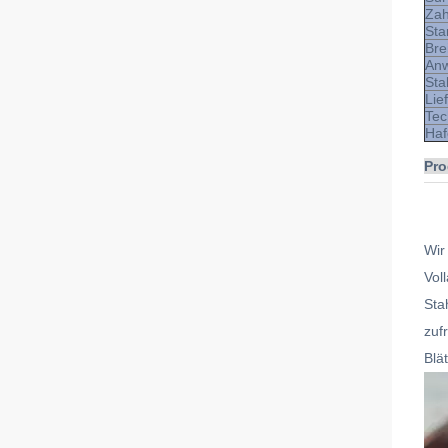
Zah
Sta
Bre
An
Sta
Lief
Tec
Haf
Pro
Wir
Vol
Sta
zuf
Blä