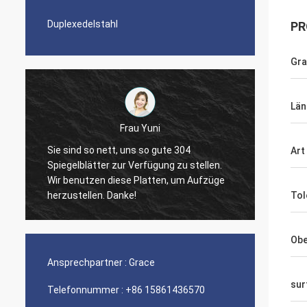
Duplexedelstahl
PR
Gr
Län
Frau Yuni
Di
Sie sind so nett, uns so gute 304
Art
Spiegelblätter zur Verfügung zu stellen.
The quality of the
Wir benutzen diese Platten, um Aufzüge
nice seamless pi
herzustellen. Danke!
Tol
Obe
Ansprechpartner :
Grace
sur
Telefonnummer :
+86 15861436570