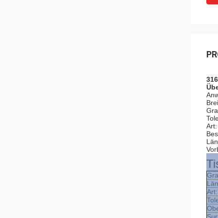
PR
316
Übe
Anw
Bre
Gra
Tol
Art:
Bes
Län
Vor
Ti
Gra
Län
Art:
Tol
Obe
Sur