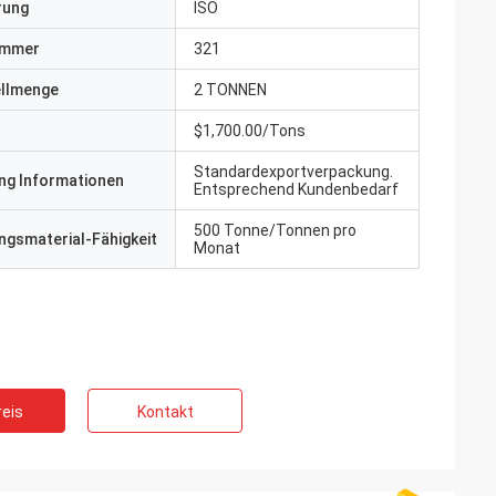
erung
ISO
ummer
321
ellmenge
2 TONNEN
$1,700.00/Tons
Standardexportverpackung.
ng Informationen
Entsprechend Kundenbedarf
500 Tonne/Tonnen pro
gsmaterial-Fähigkeit
Monat
eis
Kontakt