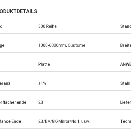
ODUKTDETAILS
ad
300 Reihe
Stan
ge
1000-6000mm, Custume
Breit
ego Nemer
Platte
ANW
 pipes is very good, very
pes!
eranz
±1%
Stahl
rflächenende
2B
Liefe
fance Ende
2B/BA/8K/Mirror/No.1, usw.
Techn