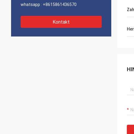
whatsapp :
+8615861436570
Zah
Kontakt
Her
HI