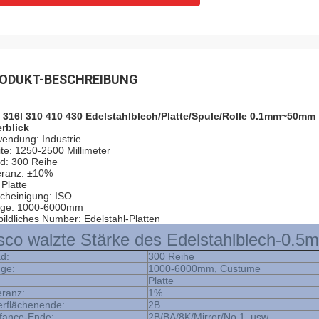
ODUKT-BESCHREIBUNG
 316l 310 410 430 Edelstahlblech/Platte/Spule/Rolle 0.1mm~50mm
rblick
endung: Industrie
ite: 1250-2500 Millimeter
d: 300 Reihe
eranz: ±10%
 Platte
cheinigung: ISO
ge: 1000-6000mm
bildliches Number: Edelstahl-Platten
sco walzte Stärke des Edelstahlblech-0.
d:
300 Reihe
ge:
1000-6000mm, Custume
Platte
eranz:
1%
rflächenende:
2B
fance-Ende:
2B/BA/8K/Mirror/No.1, usw.