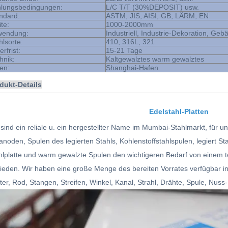
lungsbedingungen:
L/C T/T (30%DEPOSIT) usw.
ndard:
ASTM, JIS, AISI, GB, LÄRM, EN
ite:
1000-2000mm
wendung:
Industriell, Industrie-Dekoration, Geb
hlsorte:
410, 316L, 321
erfrist:
15-21 Tage
hnik:
Kaltgewalztes warm gewalztes
en:
Shanghai-Hafen
dukt-Details
Edelstahl-Platten
 sind ein reliale u. ein hergestellter Name im Mumbai-Stahlmarkt, für un
lanoden, Spulen des legierten Stahls, Kohlenstoffstahlspulen, legiert St
hlplatte und warm gewalzte Spulen den wichtigeren Bedarf von einem
rieden.
Wir haben eine große Menge des bereiten Vorrates verfügbar in 
tter, Rod, Stangen, Streifen, Winkel, Kanal, Strahl, Drähte, Spule, Nuss