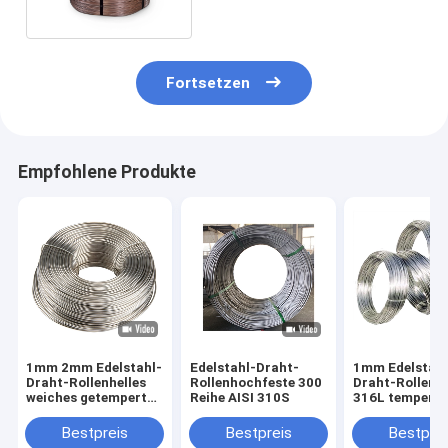
Fortsetzen
Empfohlene Produkte
1mm 2mm Edelstahl-
Edelstahl-Draht-
1mm Edelstahl
Draht-Rollenhelles
Rollenhochfeste 300
Draht-Rollensei
weiches getempertes
Reihe AISI 310S
316L temperte
Seil AISI 304
Bestpreis
Bestpreis
Bestprei