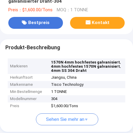
galvanisierter Draht-304
Preis：$1,600.00/Tons
MOQ：1 TONNE
Bestpreis
Kontakt
Produkt-Beschreibung
,
1570N 4mm hochfestes galvanisiert
Markieren
,
4mm hochfestes 1570N galvanisiert
4mm SS 304 Draht
Herkunftsort
Jiangsu, China
Markenname
Tisco Technology
Min Bestellmenge
1 TONNE
Modellnummer
304
Preis
$1,600.00/Tons
Sehen Sie mehr an