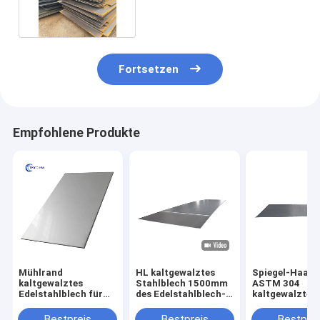
Edelstahlblech-5mm kalt
Fortsetzen
Empfohlene Produkte
Mühlrand
HL kaltgewalztes
Spiegel-Haars
kaltgewalztes
Stahlblech 1500mm
ASTM 304
Edelstahlblech für
des Edelstahlblech-
kaltgewalzter 
mechanische
ASTM 201 SS
Stahlblech-2B
Anwendung
Ende6000mm
Bestpreis
Bestpreis
Bestprei