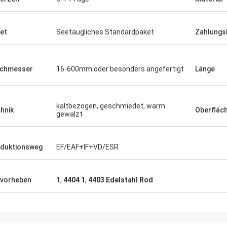
et
Seetaugliches Standardpaket
Zahlungs
rchmesser
16-600mm oder besonders angefertigt
Länge
kaltbezogen, geschmiedet, warm
hnik
Oberfläc
gewalzt
duktionsweg
EF/EAF+IF+VD/ESR
vorheben
1
,
4404 1
,
4403 Edelstahl Rod