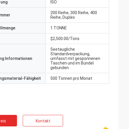
erung
ISO
200 Reihe, 300 Reihe, 400
ummer
Reihe, Duplex
ellmenge
1 TONNE
$2,500.00/Tons
Seetaugliche
Standardverpackung,
ng Informationen
umfasst mit gesponnenen
Taschen und im Bündel
gebunden.
gsmaterial-Fähigkeit
500 Tonnen pro Monat
eis
Kontakt