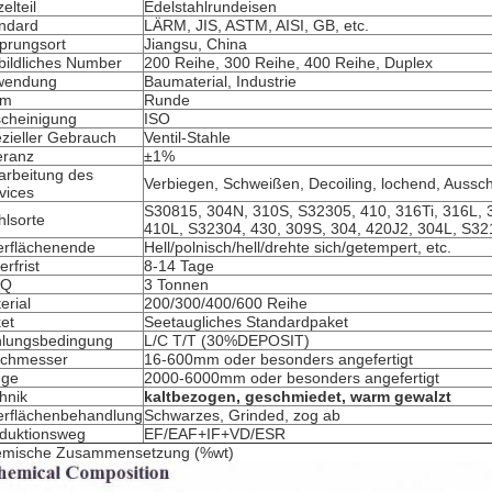
elteil
Edelstahlrundeisen
ndard
LÄRM, JIS, ASTM, AISI, GB, etc.
prungsort
Jiangsu, China
bildliches Number
200 Reihe, 300 Reihe, 400 Reihe, Duplex
wendung
Baumaterial, Industrie
rm
Runde
cheinigung
ISO
zieller Gebrauch
Ventil-Stahle
eranz
±1%
arbeitung des
Verbiegen, Schweißen, Decoiling, lochend, Aussch
vices
S30815, 304N, 310S, S32305, 410, 316Ti, 316L, 
hlsorte
410L, S32304, 430, 309S, 304, 420J2, 304L, S32
rflächenende
Hell/polnisch/hell/drehte sich/getempert, etc.
erfrist
8-14 Tage
Q
3 Tonnen
erial
200/300/400/600 Reihe
et
Seetaugliches Standardpaket
lungsbedingung
L/C T/T (30%DEPOSIT)
rchmesser
16-600mm oder besonders angefertigt
nge
2000-6000mm oder besonders angefertigt
hnik
kaltbezogen, geschmiedet, warm gewalzt
rflächenbehandlung
Schwarzes, Grinded, zog ab
duktionsweg
EF/EAF+IF+VD/ESR
mische Zusammensetzung (%wt)