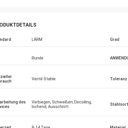
ODUKTDETAILS
ndard
LÄRM
Grad
Runde
ANWEND
ego Nemer
e pipes is very good, very
pes!
zieller
Ventil-Stahle
Toleranz
rauch
arbeitung des
Verbiegen, Schweißen, Decoiling,
Stahlsor
vices
lochend, Ausschnitt
ferzeit
8-14 Tage
Material