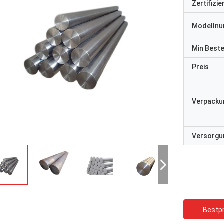
Zertifizi
Modelln
Min Best
Preis
Verpacku
Versorgun
Bestpr