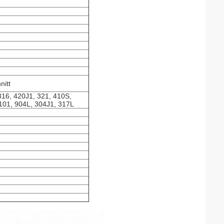
nitt
316, 420J1, 321, 410S,
101, 904L, 304J1, 317L