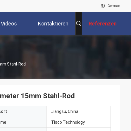
German
Videos
Kontaktieren
Referenzen
Sie Uns
5mm Stahl-Rod
iameter 15mm Stahl-Rod
sort
Jiangsu, China
ame
Tisco Technology