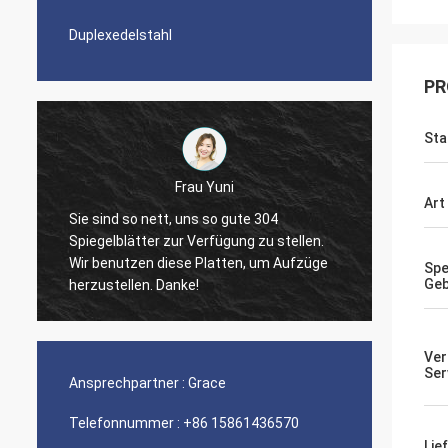
Duplexedelstahl
PR
Sta
Frau Yuni
Art
Di
Sie sind so nett, uns so gute 304
Spiegelblätter zur Verfügung zu stellen.
The quality of th
Wir benutzen diese Platten, um Aufzüge
nice seamless pi
Spe
Geb
herzustellen. Danke!
Ver
Ser
Ansprechpartner :
Grace
Telefonnummer :
+86 15861436570
Lie