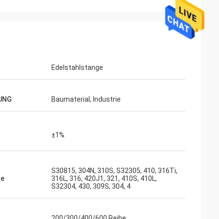
Edelstahlstange
UNG
Baumaterial, Industrie
±1%
S30815, 304N, 310S, S32305, 410, 316Ti,
te
316L, 316, 420J1, 321, 410S, 410L,
S32304, 430, 309S, 304, 4
200/300/400/600 Reihe