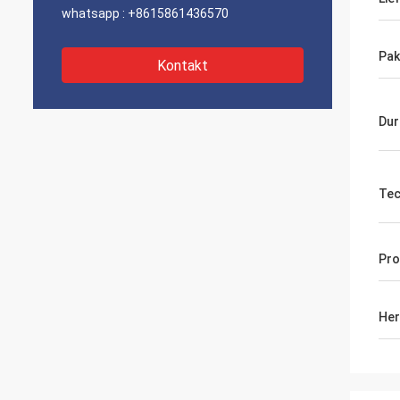
whatsapp :
+8615861436570
Pak
Kontakt
Du
Tec
Pro
Her