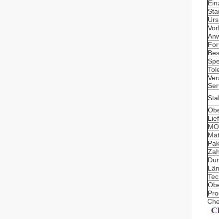
Einz
Sta
Urs
Vor
An
Fo
Bes
Spe
Tol
Ver
Ser
Sta
Obe
Lief
MO
Mat
Pak
Zah
Du
Lä
Tec
Obe
Pro
Che