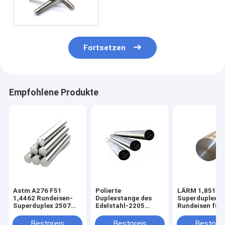
Fortsetzen
Empfohlene Produkte
Astm A276 F51
Polierte
LÄRM 1,8519
1,4462 Rundeisen-
Duplexstange des
Superduplex 2
Superduplex 2507
Edelstahl-2205
Rundeisen für
Rundeisen
Tisco 2205
Schiffbau-
Rundeisen
Marinesoldate
Bestpreis
Bestpreis
Bestprei