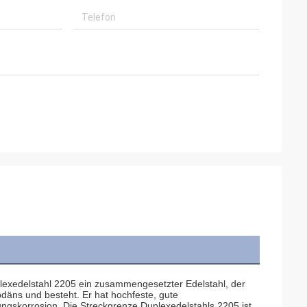
exedelstahl 2205 ein zusammengesetzter Edelstahl, der 
äns und besteht. Er hat hochfeste, gute 
skorrosion. Die Streckgrenze Duplexedelstahls 2205 ist 