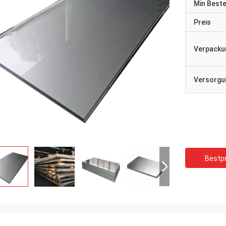
Min Best
Preis
Verpacku
Versorgun
Bestpr