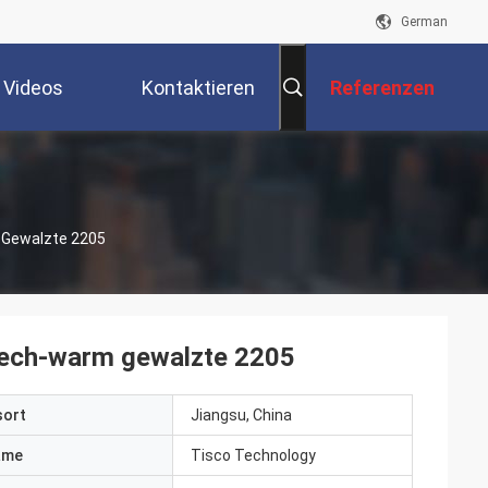
German
Videos
Kontaktieren
Referenzen
Sie Uns
 Gewalzte 2205
lech-warm gewalzte 2205
sort
Jiangsu, China
ame
Tisco Technology