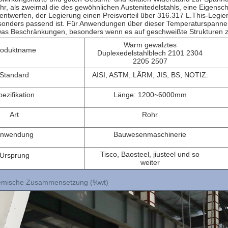
r, als zweimal die des gewöhnlichen Austenitedelstahls, eine Eigenscha
entwerfen, der Legierung einen Preisvorteil über 316.317 L.This-Legi
onders passend ist. Für Anwendungen über dieser Temperaturspanne hi
was Beschränkungen, besonders wenn es auf geschweißte Strukturen z
Warm gewalztes
roduktname
Duplexedelstahlblech 2101 2304
2205 2507
Standard
AISI, ASTM, LÄRM, JIS, BS, NOTIZ:
pezifikation
Länge: 1200~6000mm
Art
Rohr
nwendung
Bauwesenmaschinerie
Tisco, Baosteel, jiusteel und so
Ursprung
weiter
mische Zusammensetzung (%wt)