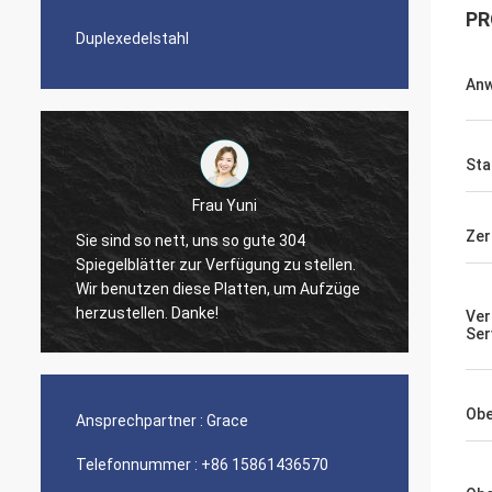
PR
Duplexedelstahl
An
Sta
Frau Yuni
Diego Nemer
Zer
t, uns so gute 304
 zur Verfügung zu stellen.
The quality of the pipes is very 
diese Platten, um Aufzüge
nice seamless pipes!
Danke!
Ver
Ser
Obe
Ansprechpartner :
Grace
Telefonnummer :
+86 15861436570