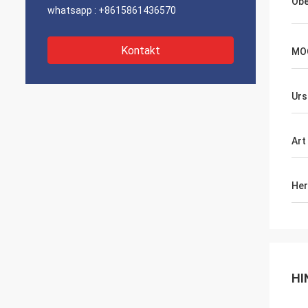
Obe
whatsapp :
+8615861436570
Kontakt
MO
Urs
Art
Her
HI