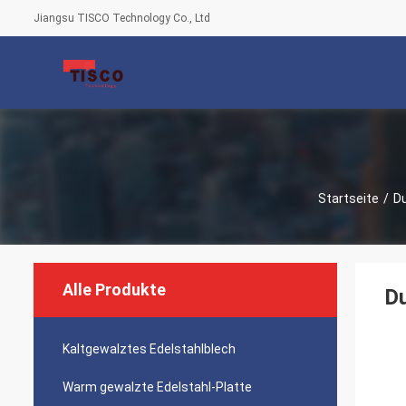
Jiangsu TISCO Technology Co., Ltd
Startseite
/
Du
Alle Produkte
Du
Kaltgewalztes Edelstahlblech
Warm gewalzte Edelstahl-Platte