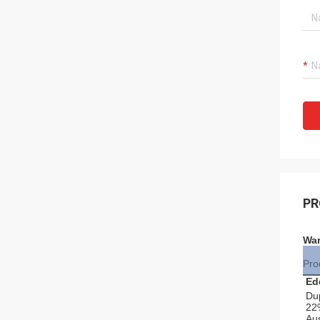
PR
War
Pro
Ed
Du
22%
Au