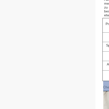
meh
zu 
bes
et
P
S
A
Che