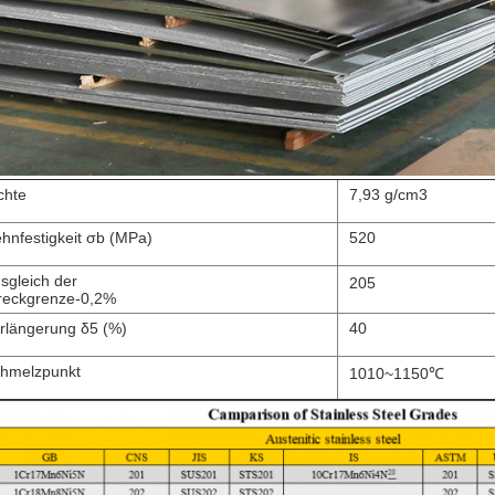
chte
7,93 g/cm3
hnfestigkeit σb (MPa)
520
sgleich der
205
reckgrenze-0,2%
rlängerung δ5 (%)
40
hmelzpunkt
1010~1150℃