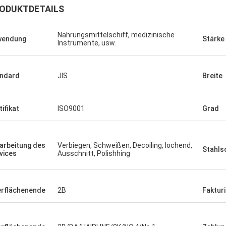
ODUKTDETAILS
Nahrungsmittelschiff, medizinische
wendung
Stärke
Instrumente, usw.
ndard
JIS
Breite
tifikat
ISO9001
Grad
good, very
arbeitung des
Verbiegen, Schweißen, Decoiling, lochend,
Stahls
vices
Ausschnitt, Polishhing
rflächenende
2B
Faktur