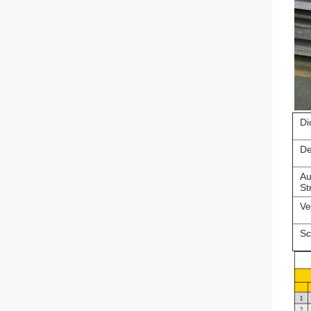
Di
De
Au
St
Ve
Sc