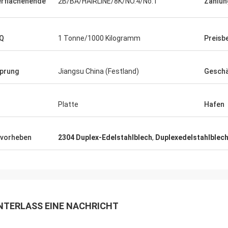
rflächenende
2B/BA/HAIRLINE/8K/NO.4/No.1
Zahlun
Q
1 Tonne/1000 Kilogramm
Preisb
prung
Jiangsu China (Festland)
Geschä
Platte
Hafen
vorheben
2304 Duplex-Edelstahlblech
,
Duplexedelstahlblec
NTERLASS EINE NACHRICHT