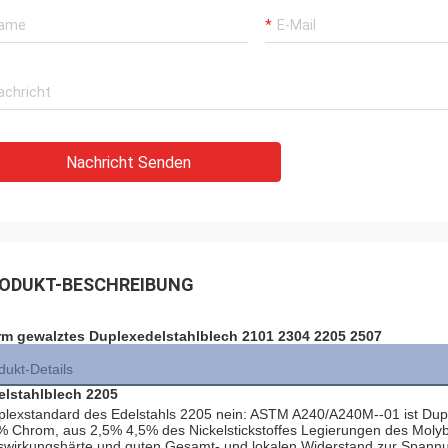
Nachricht Senden
ODUKT-BESCHREIBUNG
m gewalztes Duplexedelstahlblech 2101 2304 2205 2507
dukt-Details
elstahlblech 2205
plexstandard des Edelstahls 2205 nein: ASTM A240/A240M--01 ist Dupl
 Chrom, aus 2,5% 4,5% des Nickelstickstoffes Legierungen des Molybd
swirkungshärte und guten Gesamt- und lokalen Widerstand zur Spannung