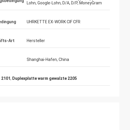
gsbedingung
Lohn, Google-Lohn, D/A, D/P, MoneyGram
edingung
UHRKETTE EX-WORK CIF CFR
fts-Art
Hersteller
Shanghai-Hafen, China
h 2101
,
Duplexplatte warm gewalzte 2205