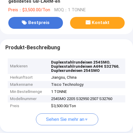
gebildetes GB-LÄRM-en
Preis：$3,500.00/Ton
MOQ：1 TONNE
Bestpreis
Kontakt
Produkt-Beschreibung
,
Duplexstahlrundeisen 254SMO
Markieren
,
Duplexstahlrundeisen A694 S32760
Duplexrundeisen 254SMO
Herkunftsort
Jiangsu, China
Markenname
Tisco Technology
Min Bestellmenge
1 TONNE
Modellnummer
254SMO 2205 S32950 2507 S32760
Preis
$3,500.00/Ton
Sehen Sie mehr an