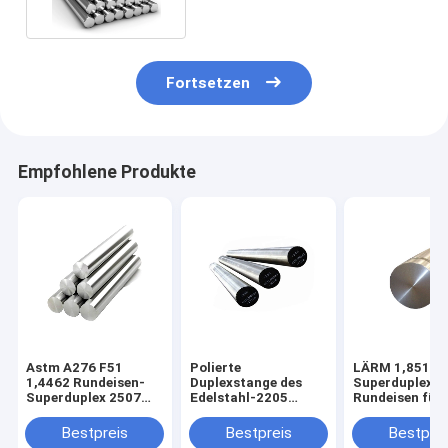
Fortsetzen
Empfohlene Produkte
Astm A276 F51
Polierte
LÄRM 1,8519
1,4462 Rundeisen-
Duplexstange des
Superduplex 2
Superduplex 2507
Edelstahl-2205
Rundeisen für
Rundeisen
Tisco 2205
Schiffbau-
Rundeisen
Marinesoldate
Bestpreis
Bestpreis
Bestprei