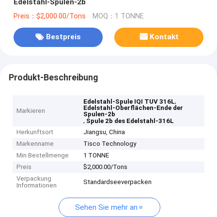
Edelstahl-Spulen-2b
Preis：$2,000.00/Tons
MOQ：1 TONNE
Bestpreis
Kontakt
Produkt-Beschreibung
,
Edelstahl-Spule IQI TUV 316L
Edelstahl-Oberflächen-Ende der
Markieren
Spulen-2b
,
Spule 2b des Edelstahl-316L
Herkunftsort
Jiangsu, China
Markenname
Tisco Technology
Min Bestellmenge
1 TONNE
Preis
$2,000.00/Tons
Verpackung
Standardseeverpacken
Informationen
Sehen Sie mehr an