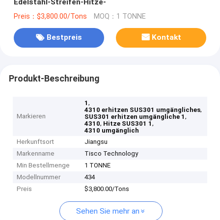
Edelstahl-Streifen-Hitze-
Preis：$3,800.00/Tons
MOQ：1 TONNE
Bestpreis
Kontakt
Produkt-Beschreibung
,
1
,
4310 erhitzen SUS301 umgängliches
Markieren
,
SUS301 erhitzen umgängliche 1
,
,
4310
Hitze SUS301 1
4310 umgänglich
Herkunftsort
Jiangsu
Markenname
Tisco Technology
Min Bestellmenge
1 TONNE
Modellnummer
434
Preis
$3,800.00/Tons
Sehen Sie mehr an