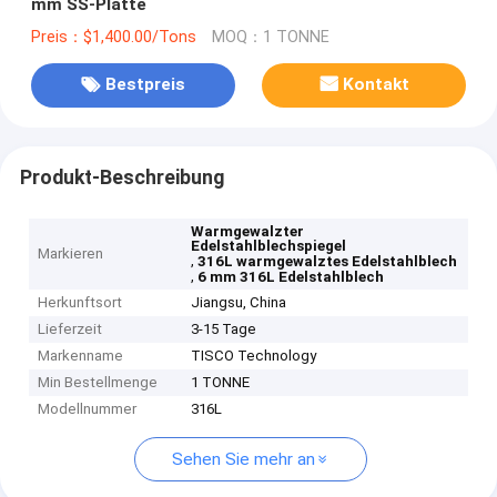
mm SS-Platte
Preis：$1,400.00/Tons
MOQ：1 TONNE
Bestpreis
Kontakt
Produkt-Beschreibung
Warmgewalzter
Edelstahlblechspiegel
Markieren
,
316L warmgewalztes Edelstahlblech
,
6 mm 316L Edelstahlblech
Herkunftsort
Jiangsu, China
Lieferzeit
3-15 Tage
Markenname
TISCO Technology
Min Bestellmenge
1 TONNE
Modellnummer
316L
Sehen Sie mehr an