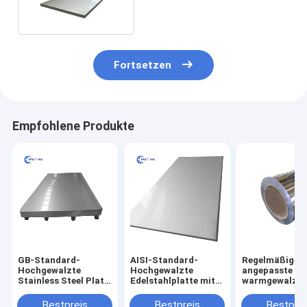
Fortsetzen
Empfohlene Produkte
GB-Standard-
AISI-Standard-
Regelmäßige/p
Hochgewalzte
Hochgewalzte
angepasste
Stainless Steel Plate
Edelstahlplatte mit
warmgewalzte
Coil mit einer Breite
R23-Kältemittel und
Edelstahlplatt
von 1219 mm
NO.1-Finixierung
Lagerung und
Bestpreis
Bestpreis
Bestprei