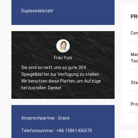
Duplexedelstahl
PR
Com
Man
Frau Yuni
Tec
Sie sind so nett, uns so gute 304
Spiegelblätter zur Verfügung zu stellen.
The qua
Wir benutzen diese Platten, um Aufzüge
nice s
Sta
herzustellen. Danke!
Pro
Ansprechpartner :
Grace
Telefonnummer :
+86 15861436570