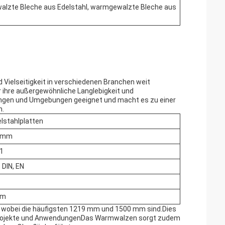
alzte Bleche aus Edelstahl, warmgewalzte Bleche aus
 Vielseitigkeit in verschiedenen Branchen weit
r ihre außergewöhnliche Langlebigkeit und
dungen und Umgebungen geeignet und macht es zu einer
n.
stahlplatten
0 mm
.1
 DIN, EN
mm
ich, wobei die häufigsten 1219 mm und 1500 mm sind.Dies
e Projekte und AnwendungenDas Warmwalzen sorgt zudem