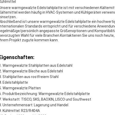
Kühlmittel
Unsere warmgewalzte Edelstahlplatte ist mit verschiedenen Kältemitt
Kältemittel werden häufig in HVAC-Systemen und Kühlgeräten verwen
einsetzen..
Abschließend ist unsere warmgewalzte Edelstahlplatte ein hochwertige
internationalen Standards entspricht und für verschiedene Anwendunge
regelmäßige/persönlich angepasste Größenoptionen und Kompatibilitä
bevorzugten Wahl für viele Branchen.Kontaktieren Sie uns noch heute
Ihrem Projekt zugute kommen kann.
Eigenschaften:
Warmgewalzte Stahlplatten aus Edelstahl
Warmgewalzte Bleche aus Edelstahl
Stahlplatten aus rostfreiem Stahl
Edelstahlplatte
Warmgewalzte Platten
Produktbezeichnung: Warmgewalzte Edelstahlplatte
Werkstatt: TISCO, SKS, BAOXIN, LISCO und Southwest
Unternehmensart: Lagerung und Handel
Kühlmittel: R23/R404A