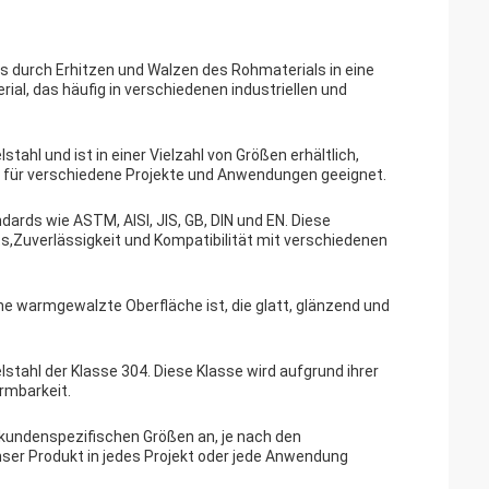
s durch Erhitzen und Walzen des Rohmaterials in eine
erial, das häufig in verschiedenen industriellen und
hl und ist in einer Vielzahl von Größen erhältlich,
s für verschiedene Projekte und Anwendungen geeignet.
ards wie ASTM, AISI, JIS, GB, DIN und EN. Diese
s,Zuverlässigkeit und Kompatibilität mit verschiedenen
ne warmgewalzte Oberfläche ist, die glatt, glänzend und
ahl der Klasse 304. Diese Klasse wird aufgrund ihrer
rmbarkeit.
kundenspezifischen Größen an, je nach den
nser Produkt in jedes Projekt oder jede Anwendung