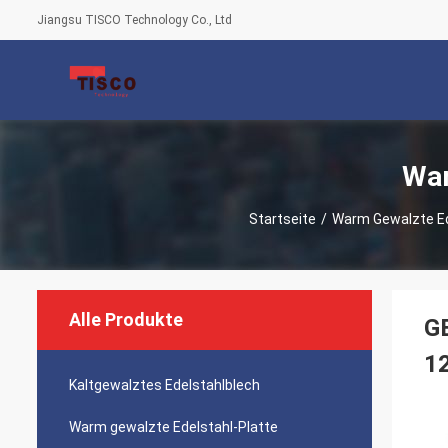
Jiangsu TISCO Technology Co., Ltd
War
Startseite
/
Warm Gewalzte Ed
Alle Produkte
GB
1
Kaltgewalztes Edelstahlblech
Warm gewalzte Edelstahl-Platte