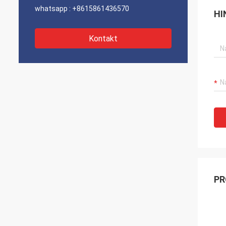
whatsapp :
+8615861436570
HI
Kontakt
PR