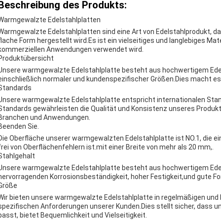
Beschreibung des Produkts:
Warmgewalzte Edelstahlplatten
Warmgewalzte Edelstahlplatten sind eine Art von Edelstahlprodukt, da
flache Form hergestellt wird.Es ist ein vielseitiges und langlebiges Mat
kommerziellen Anwendungen verwendet wird.
Produktübersicht
Unsere warmgewalzte Edelstahlplatte besteht aus hochwertigem Edelsta
einschließlich normaler und kundenspezifischer Größen.Dies macht e
Standards
Unsere warmgewalzte Edelstahlplatte entspricht internationalen Stand
Standards gewährleisten die Qualität und Konsistenz unseres Produkt
Branchen und Anwendungen.
Beenden Sie.
Die Oberfläche unserer warmgewalzten Edelstahlplatte ist NO.1, die ei
frei von Oberflächenfehlern ist.mit einer Breite von mehr als 20 mm,.
Stahlgehalt
Unsere warmgewalzte Edelstahlplatte besteht aus hochwertigem Edelst
hervorragenden Korrosionsbeständigkeit, hoher Festigkeit,und gute Fo
Größe
Wir bieten unsere warmgewalzte Edelstahlplatte in regelmäßigen und 
spezifischen Anforderungen unserer Kunden.Dies stellt sicher, dass u
passt, bietet Bequemlichkeit und Vielseitigkeit.