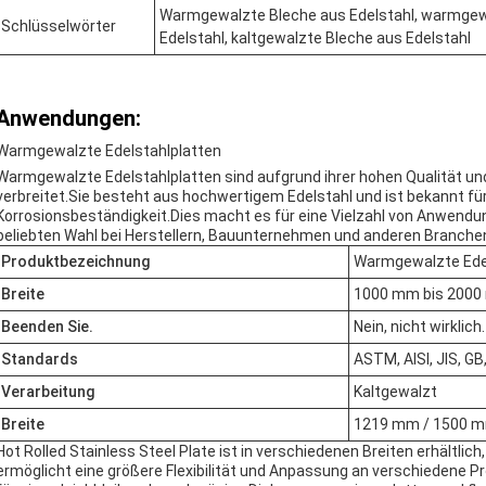
Warmgewalzte Bleche aus Edelstahl, warmgew
Schlüsselwörter
Edelstahl, kaltgewalzte Bleche aus Edelstahl
Anwendungen:
Warmgewalzte Edelstahlplatten
Warmgewalzte Edelstahlplatten sind aufgrund ihrer hohen Qualität und
verbreitet.Sie besteht aus hochwertigem Edelstahl und ist bekannt fü
Korrosionsbeständigkeit.Dies macht es für eine Vielzahl von Anwen
beliebten Wahl bei Herstellern, Bauunternehmen und anderen Branche
Produktbezeichnung
Warmgewalzte Edel
Breite
1000 mm bis 200
Beenden Sie.
Nein, nicht wirklich
Standards
ASTM, AISI, JIS, GB,
Verarbeitung
Kaltgewalzt
Breite
1219 mm / 1500 
Hot Rolled Stainless Steel Plate ist in verschiedenen Breiten erhältl
ermöglicht eine größere Flexibilität und Anpassung an verschieden