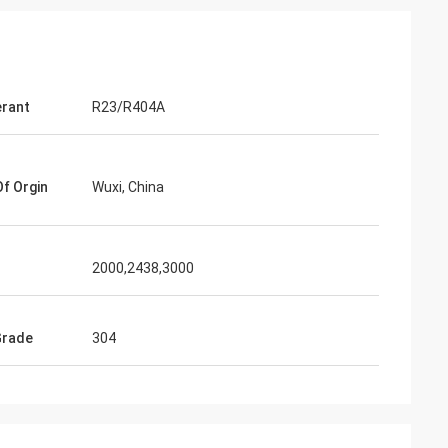
erant
R23/R404A
Of Orgin
Wuxi, China
2000,2438,3000
Grade
304