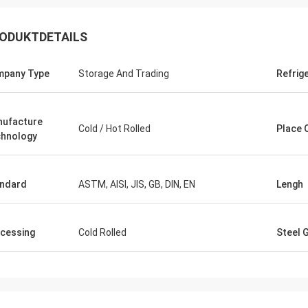
ODUKTDETAILS
pany Type
Storage And Trading
Refrig
ufacture
Cold / Hot Rolled
Place 
hnology
Diego Nemer
lity of the pipes is very good, very
eamless pipes!
ndard
ASTM, AISI, JIS, GB, DIN, EN
Lengh
cessing
Cold Rolled
Steel 