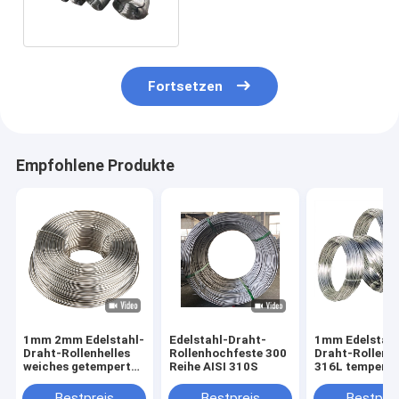
316L 310S SS
Fortsetzen
Empfohlene Produkte
1mm 2mm Edelstahl-
Edelstahl-Draht-
1mm Edelstahl
Draht-Rollenhelles
Rollenhochfeste 300
Draht-Rollensei
weiches getempertes
Reihe AISI 310S
316L temperte
Seil AISI 304
Bestpreis
Bestpreis
Bestprei