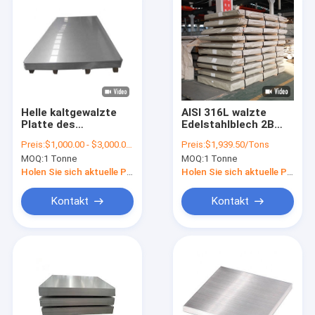
Helle kaltgewalzte
AISI 316L walzte
Platte des
Edelstahlblech 2B
Edelstahlblech-
kalt, 316 1.2mm Fuß
Preis:
$1,000.00 - $3,000.00/Tons
Preis:
$1,939.50/Tons
0.5mm der Stärke-
4x8 zu beenden
MOQ:
1 Tonne
MOQ:
1 Tonne
201 SS
Holen Sie sich aktuelle Preis
Holen Sie sich aktuelle Preis
Kontakt
Kontakt
Zu Hause
Produkte
Videos