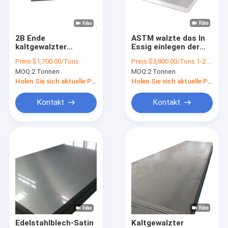
Über uns
Werksbesichtigung
2B Ende
ASTM walzte das In
kaltgewalzter
Essig einlegen der
Qualitätskontrolle
Edelstahlblech TISCO
Edelstahlblech-
Preis:
$1,700.00/Tons
Preis:
$3,800.00/Tons 1-2 Tons
316L 6000mm BA
Platten-316 SS 4x8
MOQ:
2 Tonnen
MOQ:
2 Tonnen
Spiegel
kalt
Kontakt mit uns
Holen Sie sich aktuelle Preis
Holen Sie sich aktuelle Preis
Bitte um ein Angebot
Kontakt
Kontakt
Kaltgewalztes Edelstahlblech
Warm gewalzte Edelstahl-Platte
Edelstahlspule
Edelstahl-Streifen
Edelstahlblech-Satin
Kaltgewalzter