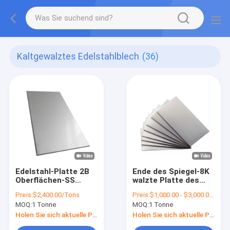
Kaltgewalztes Edelstahlblech
(36)
Edelstahl-Platte 2B
Ende des Spiegel-8K
Oberflächen-SS
walzte Platte des
ASTM 304 1mm
Edelstahlblech-
Preis:
$2,400.00/Tons
Preis:
$1,000.00 - $3,000.00/Tons
bedecken 1219mm
0.5mm der Stärke-
MOQ:
1 Tonne
MOQ:
1 Tonne
ASTM 304 SS kalt
Holen Sie sich aktuelle Preis
Holen Sie sich aktuelle Preis