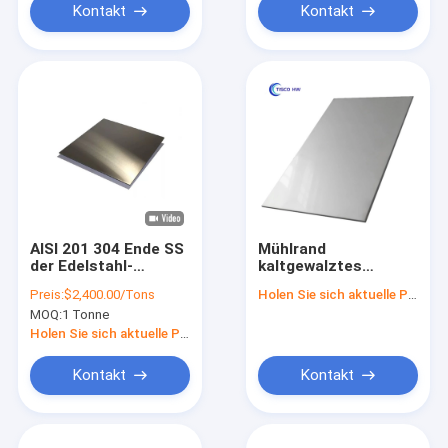
Kontakt
Kontakt
AISI 201 304 Ende SS
Mühlrand
der Edelstahl-
kaltgewalztes
Platten-2B bedecken
Edelstahlblech für
Preis:
$2,400.00/Tons
Holen Sie sich aktuelle Preis
1220x3428mm
mechanische
MOQ:
1 Tonne
Anwendung
Holen Sie sich aktuelle Preis
Kontakt
Kontakt