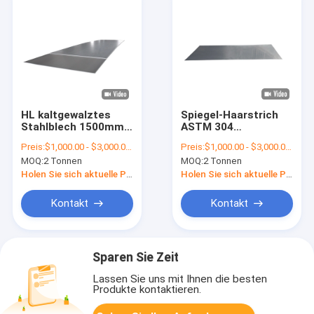
HL kaltgewalztes
Spiegel-Haarstrich
Stahlblech 1500mm
ASTM 304
des Edelstahlblech-
kaltgewalzter SS des
Preis:
$1,000.00 - $3,000.00/Tons
Preis:
$1,000.00 - $3,000.00/Tons
ASTM 201 SS
Stahlblech-2B
MOQ:
2 Tonnen
MOQ:
2 Tonnen
Ende6000mm
Holen Sie sich aktuelle Preis
Holen Sie sich aktuelle Preis
Kontakt
Kontakt
Sparen Sie Zeit
Lassen Sie uns mit Ihnen die besten
Produkte kontaktieren.