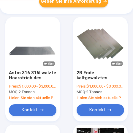
Geben Sie Ihre Anforderung
Astm 316 316l walzte
2B Ende
Haarstrich des
kaltgewalztes
Edelstahlblech-SS 2b
Edelstahlblech ASTM
Preis:
$1,000.00 - $3,000.00/Tons
Preis:
$1,000.00 - $3,000.00/Tons
des Ende1000mm
321 SS 2000mm
MOQ:
2 Tonnen
MOQ:
2 Tonnen
kalt
Holen Sie sich aktuelle Preis
Holen Sie sich aktuelle Preis
Kontakt
Kontakt