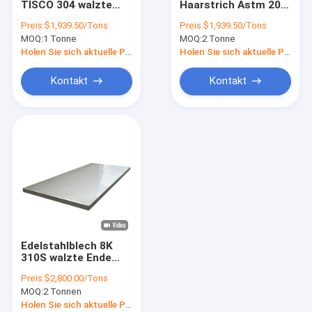
TISCO 304 walzte
Haarstrich Astm 201
SS-Stahl-Rohr
316 1.2mm kalt
Edelstahlblech-
Preis:
$1,939.50/Tons
Preis:
$1,939.50/Tons
1220mm für Bau
MOQ:
Edelstahlstange
1 Tonne
MOQ:
2 Tonne
Holen Sie sich aktuelle Preis
Holen Sie sich aktuelle Preis
Edelstahl-Draht-Rolle
Kontakt
Kontakt
Edelstahlprofil
Monel-Metall
Hastelloy-Material
Nickel-legierter Stahl
Titanlegierung
Edelstahlblech 8K
Nitronic-Material
310S walzte Ende
des Spiegel-4x8 kalt
Preis:
$2,800.00/Tons
Duplexedelstahl
MOQ:
2 Tonnen
Holen Sie sich aktuelle Preis